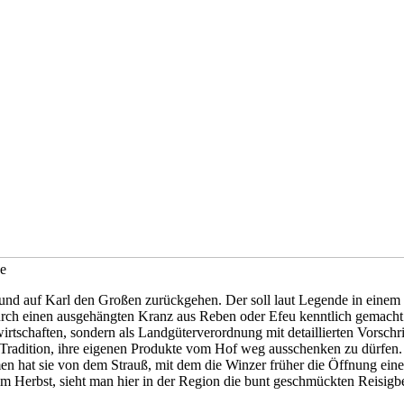
de
in und auf Karl den Großen zurückgehen. Der soll laut Legende in eine
rch einen ausgehängten Kranz aus Reben oder Efeu kenntlich gemacht wu
rtschaften, sondern als Landgüterverordnung mit detaillierten Vorschri
Tradition, ihre eigenen Produkte vom Hof weg ausschenken zu dürfen. 
n hat sie von dem Strauß, mit dem die Winzer früher die Öffnung einer
im Herbst, sieht man hier in der Region die bunt geschmückten Reisigbes