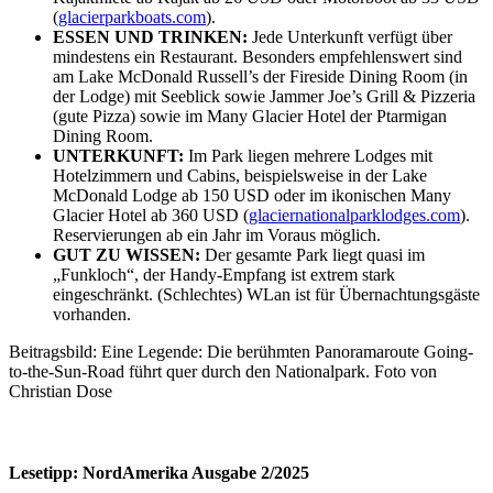
(
glacierparkboats.com
).
ESSEN UND TRINKEN:
Jede Unterkunft verfügt über
mindestens ein Restaurant. Besonders empfehlenswert sind
am Lake McDonald Russell’s der Fireside Dining Room (in
der Lodge) mit Seeblick sowie Jammer Joe’s Grill & Pizzeria
(gute Pizza) sowie im Many Glacier Hotel der Ptarmigan
Dining Room.
UNTERKUNFT:
Im Park liegen mehrere Lodges mit
Hotelzimmern und Cabins, beispielsweise in der Lake
McDonald Lodge ab 150 USD oder im ikonischen Many
Glacier Hotel ab 360 USD (
glaciernationalparklodges.com
).
Reservierungen ab ein Jahr im Voraus möglich.
GUT ZU WISSEN:
Der gesamte Park liegt quasi im
„Funkloch“, der Handy-Empfang ist extrem stark
eingeschränkt. (Schlechtes) WLan ist für Übernachtungsgäste
vorhanden.
Beitragsbild: Eine Legende: Die berühmten Panoramaroute Going-
to-the-Sun-Road führt quer durch den Nationalpark. Foto von
Christian Dose
Lesetipp: NordAmerika Ausgabe 2/2025