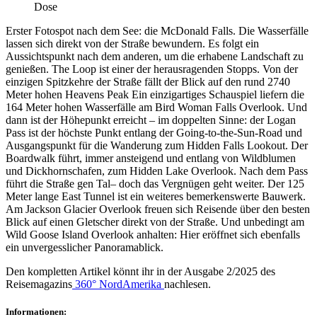
Dose
Erster Fotospot nach dem See: die McDonald Falls. Die Wasserfälle
lassen sich direkt von der Straße bewundern. Es folgt ein
Aussichtspunkt nach dem anderen, um die erhabene Landschaft zu
genießen. The Loop ist einer der herausragenden Stopps. Von der
einzigen Spitzkehre der Straße fällt der Blick auf den rund 2740
Meter hohen Heavens Peak Ein einzigartiges Schauspiel liefern die
164 Meter hohen Wasserfälle am Bird Woman Falls Overlook. Und
dann ist der Höhepunkt erreicht – im doppelten Sinne: der Logan
Pass ist der höchste Punkt entlang der Going-to-the-Sun-Road und
Ausgangspunkt für die Wanderung zum Hidden Falls Lookout. Der
Boardwalk führt, immer ansteigend und entlang von Wildblumen
und Dickhornschafen, zum Hidden Lake Overlook. Nach dem Pass
führt die Straße gen Tal– doch das Vergnügen geht weiter. Der 125
Meter lange East Tunnel ist ein weiteres bemerkenswerte Bauwerk.
Am Jackson Glacier Overlook freuen sich Reisende über den besten
Blick auf einen Gletscher direkt von der Straße. Und unbedingt am
Wild Goose Island Overlook anhalten: Hier eröffnet sich ebenfalls
ein unvergesslicher Panoramablick.
Den kompletten Artikel könnt ihr in der Ausgabe 2/2025 des
Reisemagazins
360° NordAmerika
nachlesen.
Informationen: