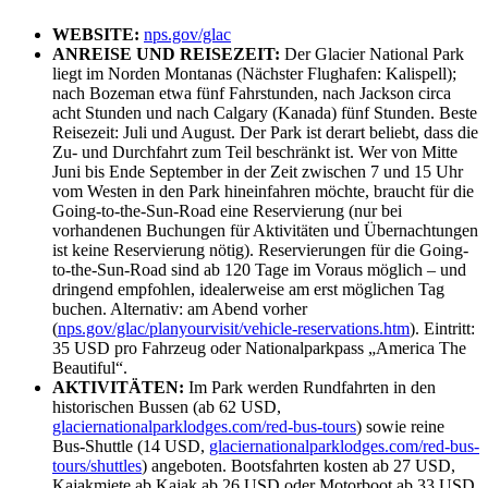
WEBSITE:
nps.gov/glac
ANREISE UND REISEZEIT:
Der Glacier National Park
liegt im Norden Montanas (Nächster Flughafen: Kalispell);
nach Bozeman etwa fünf Fahrstunden, nach Jackson circa
acht ­Stunden und nach Calgary (Kanada) fünf Stunden. Beste
Reisezeit: Juli und August. Der Park ist derart beliebt, dass die
Zu- und Durchfahrt zum Teil beschränkt ist. Wer von Mitte
Juni bis Ende September in der Zeit zwischen 7 und 15 Uhr
vom Westen in den Park hineinfahren möchte, braucht für die
Going-to-the-Sun-Road eine Reservierung (nur bei
vorhandenen Buchungen für Aktivitäten und Übernachtungen
ist keine Reservierung nötig). Reservierungen für die Going-
to-the-Sun-Road sind ab 120 Tage im Voraus möglich – und
dringend empfohlen, idealerweise am erst möglichen Tag
buchen. Alternativ: am Abend vorher
(
nps.gov/glac/planyourvisit/vehicle-reservations.htm
). Eintritt:
35 USD pro Fahrzeug oder Nationalparkpass „America The
Beautiful“.
AKTIVITÄTEN:
Im Park werden Rundfahrten in den
historischen Bussen (ab 62 USD,
glaciernationalparklodges.com/red-bus-tours
) sowie reine
Bus-Shuttle (14 USD,
glaciernationalparklodges.com/red-bus-
tours/shuttles
) angeboten. Bootsfahrten kosten ab 27 USD,
Kajakmiete ab Kajak ab 26 USD oder Motorboot ab 33 USD