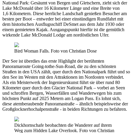
National Park: Gesäumt von Bergen und Gletschern, zieht sich der
Lake McDonald über 16 Kilometer Länge und eine Breite von
1,6 Kilometern. Diese herrliche Landschaft genießen Besucher am
besten per Boot – entweder bei einer einstündigen Rundfahrt mit
dem historischen Ausflugsschiff DeSmet aus dem Jahr 1930 oder
einem gemieteten Kajak. Ausgangspunkt hierfür ist die gemütlich
wirkende Lake McDonald Lodge am nordöstlichen Ufer.
Bird Woman Falls. Foto von Christian Dose
Der See ist überdies das erste Highlight der berühmten
Panoramaroute Going-tothe-Sun-Road, die zu den schönsten
Straßen in den USA zählt, quer durch den Nationalpark führt und so
den See im Westen mit den Attraktionen im Nordosten verbindet.
Als ein Meisterwerk der Ingenieurskunst führt sie über rund 80
Kilometer quer durch den Glacier National Park – vorbei an Seen
und schroffen Bergen, Wasserfällen und Wanderwegen bis zum
höchsten Punkt auf 2025 Metern am Logan Pass. Es lohnt sich,
diese atemberaubende Panoramastraße – ähnlich beispielsweise der
Großglocknerhochalpenstraße - in beiden Richtungen zu befahren.
Dickhornschafe beobachten die Wanderer auf ihrem
Weg zum Hidden Lake Overlook. Foto von Christian