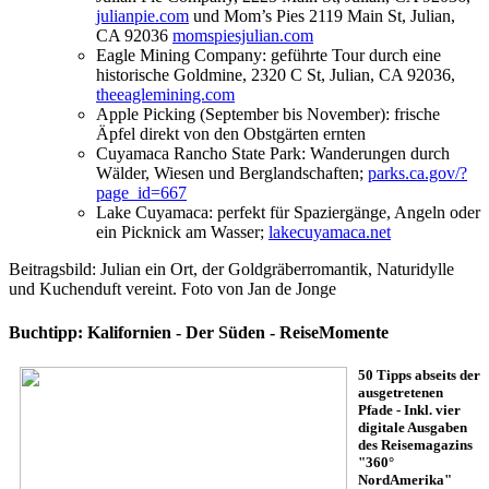
julianpie.com
und Mom’s Pies 2119 Main St, Julian,
CA 92036
momspiesjulian.com
Eagle Mining Company: geführte Tour durch eine
historische Goldmine, 2320 C St, Julian, CA 92036,
theeaglemining.com
Apple Picking (September bis November): frische
Äpfel direkt von den Obstgärten ernten
Cuyamaca Rancho State Park: Wanderungen durch
Wälder, Wiesen und Berglandschaften;
parks.ca.gov/?
page_id=667
Lake Cuyamaca: perfekt für Spaziergänge, Angeln oder
ein Picknick am Wasser;
lakecuyamaca.net
Beitragsbild: Julian ein Ort, der Goldgräberromantik, Naturidylle
und Kuchenduft vereint. Foto von Jan de Jonge
Buchtipp: Kalifornien - Der Süden - ReiseMomente
50 Tipps abseits der
ausgetretenen
Pfade - Inkl. vier
digitale Ausgaben
des Reisemagazins
"360°
NordAmerika"