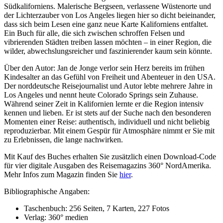
Südkaliforniens. Malerische Bergseen, verlassene Wüstenorte und
der Lichterzauber von Los Angeles liegen hier so dicht beieinander,
dass sich beim Lesen eine ganz neue Karte Kaliforniens entfaltet.
Ein Buch für alle, die sich zwischen schroffen Felsen und
vibrierenden Städten treiben lassen möchten – in einer Region, die
wilder, abwechslungsreicher und faszinierender kaum sein könnte.
Über den Autor: Jan de Jonge verlor sein Herz bereits im frühen
Kindesalter an das Gefühl von Freiheit und Abenteuer in den USA.
Der norddeutsche Reisejournalist und Autor lebte mehrere Jahre in
Los Angeles und nennt heute Colorado Springs sein Zuhause.
Während seiner Zeit in Kalifornien lernte er die Region intensiv
kennen und lieben. Er ist stets auf der Suche nach den besonderen
Momenten einer Reise: authentisch, individuell und nicht beliebig
reproduzierbar. Mit einem Gespür für Atmosphäre nimmt er Sie mit
zu Erlebnissen, die lange nachwirken.
Mit Kauf des Buches erhalten Sie zusätzlich einen Download-Code
für vier digitale Ausgaben des Reisemagazins 360° NordAmerika.
Mehr Infos zum Magazin finden Sie
hier
.
Bibliographische Angaben:
Taschenbuch: 256 Seiten, 7 Karten, 227 Fotos
Verlag: 360° medien