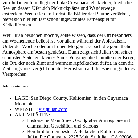
von Julian entfernt liegt der Lake Cuyamaca, ein kleiner, friedlicher
See, an dessen Ufer sich Picknickplätze und Wanderwege
erstrecken. Wenn sich im Herbst die Blätter der Bäume verfärben,
bietet sich hier ein fast schon ungewohntes Farbenspiel für
Südkalifornien.
Wer Julian besuchen möchte, sollte wissen, dass der Ort besonders
am Wochenende beliebt ist, vor allem während der Apfelsaison.
Unter der Woche oder am frühen Morgen lässt sich die gemütliche
Atmosphäre am besten genießen. Dann zeigt sich Julian von seiner
schönsten Seite: ein kleines Stück Vergangenheit inmitten der Berge,
ein Ort, der nach Zimt und warmem Apfelkuchen duftet, in dem die
Zeit langsamer vergeht und der Herbst sich anfühlt wie ein goldenes
Versprechen.
Informationen:
LAGE: San Diego County, Kalifornien, in den Cuyamaca
Mountains
WEBSITE:
visitjulian.com
AKTIVITÄTEN:
Historische Main Street: Goldgräber-Atmosphäre mit
charmanten Geschäften und Saloons
Berühmt für den besten Apfelkuchen Kaliforniens:
Julian Pie Company, 2225 Main St, Julian, CA 92036,