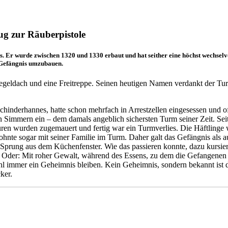
g zur Räuberpistole
 Er wurde zwischen 1320 und 1330 erbaut und hat seither eine höchst wechselvol
 Gefängnis umzubauen.
egeldach und eine Freitreppe. Seinen heutigen Namen verdankt der Tu
erhannes, hatte schon mehrfach in Arrestzellen eingesessen und oft 
n Simmern ein – dem damals angeblich sichersten Turm seiner Zeit. S
ren wurden zugemauert und fertig war ein Turmverlies. Die Häftlinge w
hnte sogar mit seiner Familie im Turm. Daher galt das Gefängnis als au
prung aus dem Küchenfenster. Wie das passieren konnte, dazu kursiere
lf. Oder: Mit roher Gewalt, während des Essens, zu dem die Gefangen
ohl immer ein Geheimnis bleiben. Kein Geheimnis, sondern bekannt ist
ker.