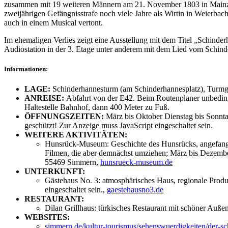
zusammen mit 19 weiteren Männern am 21. November 1803 in Mainz mit
zweijährigen Gefängnisstrafe noch viele Jahre als Wirtin in Weierbac
auch in einem Musical vertont.
Im ehemaligen Verlies zeigt eine Ausstellung mit dem Titel „Schinde
Audiostation in der 3. Etage unter anderem mit dem Lied vom Schind
Informationen:
LAGE:
Schinderhannesturm (am Schinderhannesplatz), Turm
ANREISE:
Abfahrt von der E42. Beim Routenplaner unbedingt
Haltestelle Bahnhof, dann 400 Meter zu Fuß.
ÖFFNUNGSZEITEN:
März bis Oktober Dienstag bis Sonnta
geschützt! Zur Anzeige muss JavaScript eingeschaltet sein.
WEITERE AKTIVITÄTEN:
Hunsrück-Museum: Geschichte des Hunsrücks, angefangen 
Filmen, die aber demnächst umziehen; März bis Dezember
55469 Simmern,
hunsrueck-museum.de
UNTERKUNFT:
Gästehaus No. 3: atmosphärisches Haus, regionale Prod
eingeschaltet sein.
,
gaestehausno3.de
RESTAURANT:
Dilan Grillhaus: türkisches Restaurant mit schöner Auß
WEBSITES:
simmern.de/kultur-tourismus/sehenswuerdigkeiten/der-s