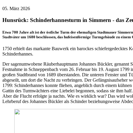
05. März 2026
Hunsrück: Schinderhannesturm in Simmern - das Zeu
Etwa 700 Jahre alt ist der östliche Turm der ehemaligen Stadtmauer Simmerns.
Stadtväter um 1680 beschlossen, das hufeisenförmige Turmgebäude zu einem
1750 erhielt das markante Bauwerk ein barockes schiefergedecktes K
Schinderhannes.
Der sagenumwobene Räuberhauptmann Johannes Bückler, genannt Schind
Festnahme in Schneppenbach vom 26. Februar bis 19. August 1799 i
großen Stadtbrand von 1689 überstanden. Die unteren Fenster und Tü
abgeseilt, um dort die Nacht zu verbringen. Der Gefängnisaufseher wo
1799: Schinderhannes konnte fliehen, angeblich durch einem kühnen S
Gattin des Turmwächters eine Liebelei begonnen, sodass sie ihm ha
Aber die Flucht erfolgte ja nachts. Wie es wirklich war? Das wird w
Lehrberuf des Johannes Bückler als Schinder beziehungsweise Abdec