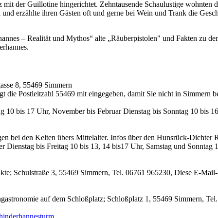
 der Guillotine hingerichtet. Zehntausende Schaulustige wohnten dem
h und erzählte ihren Gästen oft und gerne bei Wein und Trank die Gesc
rhannes – Realität und Mythos“ alte „Räuberpistolen" und Fakten zu d
erhannes.
gasse 8, 55469 Simmern
 die Postleitzahl 55469 mit eingegeben, damit Sie nicht in Simmern b
g 10 bis 17 Uhr, November bis Februar Dienstag bis Sonntag 10 bis 1
bei den Kelten übers Mittelalter. Infos über den Hunsrück-Dichter R
 Dienstag bis Freitag 10 bis 13, 14 bis17 Uhr, Samstag und Sonntag 14
ukte; Schulstraße 3, 55469 Simmern, Tel. 06761 965230,
Diese E-Mail-
engastronomie auf dem Schloßplatz; Schloßplatz 1, 55469 Simmern, Te
chinderhannesturm