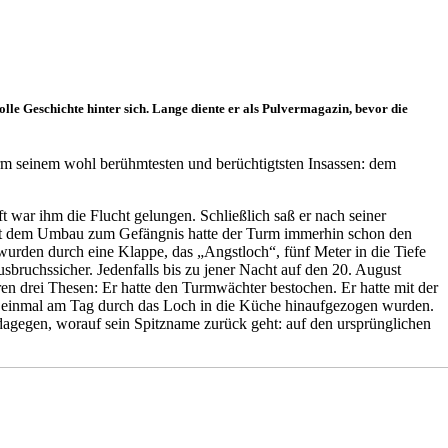
le Geschichte hinter sich. Lange diente er als Pulvermagazin, bevor die
rm seinem wohl berühmtesten und berüchtigtsten Insassen: dem
war ihm die Flucht gelungen. Schließlich saß er nach seiner
eit dem Umbau zum Gefängnis hatte der Turm immerhin schon den
urden durch eine Klappe, das „Angstloch“, fünf Meter in die Tiefe
sbruchssicher. Jedenfalls bis zu jener Nacht auf den 20. August
n drei Thesen: Er hatte den Turmwächter bestochen. Er hatte mit der
en einmal am Tag durch das Loch in die Küche hinaufgezogen wurden.
 dagegen, worauf sein Spitzname zurück geht: auf den ursprünglichen