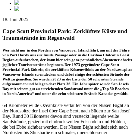
18. Juni 2025
Cape Scott Provincial Park: Zerklüftete Küste und
Traumstrände im Regenwald
Wer nicht nur in den Norden von Vancouver ­Island fährt, um mit der Fähre
von Port Hardy aus zur Inside Passage oder in die ­Cariboo Chilcotin Coast
Region aufzubrechen, der kann hier sein ganz persönliches Abenteuer abseits
jeglicher Touristenströme beginnen. Der 1973 gegründete Cape Scott
Provincial Park lädt ein, die zerklüftete Küstenwildnis an der Nordwestspitze
Vancouver Islands zu entdecken und dabei einige der schönsten Strände der
Welt zu genießen. Sie wurden 2023 in die Liste der 50 schönsten Strände
aufgenommen und belegen dort Platz 36. Ein Jahr später wurde San Josefs
Bay mit seinem gut zu erreichenden Sandstrand unter die „Top 50 Beaches
in North America“ und unter die zehn schönsten Strände Kanadas gewählt.
64 Kilometer wilde Ozeanküste verlaufen von der Nissen Bight an
der Nordspitze der Insel über Cape Scott nach Süden zur San Josef
Bay. Rund 30 Kilometer davon sind versteckt liegende weiße
Sandstrände, geziert mit eindrucksvollen Felsnadeln und Höhlen,
die bei Ebbe sichtbar werden. Der Nissen Bight schließt sich nach
Nordosten bis Shushartie ein schmaler, unerschlossener