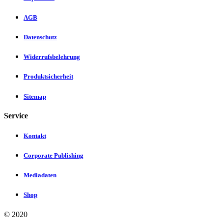
AGB
Datenschutz
Widerrufsbelehrung
Produktsicherheit
Sitemap
Service
Kontakt
Corporate Publishing
Mediadaten
Shop
©
2020