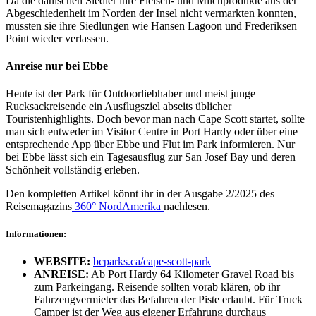
Da die dänischen Siedler ihre Fleisch- und Milchprodukte aus der
Abgeschiedenheit im Norden der Insel nicht vermarkten konnten,
mussten sie ihre Siedlungen wie Hansen Lagoon und Frederiksen
Point wieder verlassen.
Anreise nur bei Ebbe
Heute ist der Park für Outdoorliebhaber und meist junge
Rucksackreisende ein Ausflugsziel abseits üblicher
Touristenhighlights. Doch bevor man nach Cape Scott startet, sollte
man sich entweder im Visitor Centre in Port Hardy oder über eine
entsprechende App über Ebbe und Flut im Park informieren. Nur
bei Ebbe lässt sich ein Tagesausflug zur San Josef Bay und deren
Schönheit vollständig erleben.
Den kompletten Artikel könnt ihr in der Ausgabe 2/2025 des
Reisemagazins
360° NordAmerika
nachlesen.
Informationen:
WEBSITE:
bcparks.ca/cape-scott-park
ANREISE:
Ab Port Hardy 64 Kilometer Gravel Road bis
zum Parkeingang. Reisende sollten vorab klären, ob ihr
Fahrzeugvermieter das Befahren der Piste erlaubt. Für Truck
Camper ist der Weg aus eigener Erfahrung durchaus