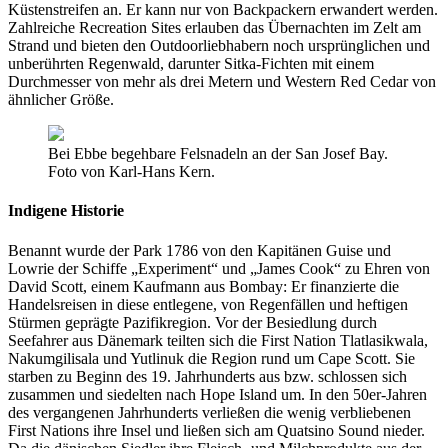
Küstenstreifen an. Er kann nur von Backpackern erwandert werden.
Zahlreiche Recreation Sites erlauben das Übernachten im Zelt am
Strand und bieten den Outdoorliebhabern noch ursprünglichen und
unberührten Regenwald, darunter Sitka-Fichten mit einem
Durchmesser von mehr als drei Metern und Western Red Cedar von
ähnlicher Größe.
Bei Ebbe begehbare Felsnadeln an der San Josef Bay.
Foto von Karl-Hans Kern.
Indigene Historie
Benannt wurde der Park 1786 von den Kapitänen Guise und
Lowrie der Schiffe „Experiment“ und „James Cook“ zu Ehren von
David Scott, einem Kaufmann aus Bombay: Er finanzierte die
Handelsreisen in diese entlegene, von Regenfällen und heftigen
Stürmen geprägte Pazifikregion. Vor der Besiedlung durch
Seefahrer aus Dänemark teilten sich die First Nation Tlatlasikwala,
Nakumgilisala und Yutlinuk die Region rund um Cape Scott. Sie
starben zu Beginn des 19. Jahrhunderts aus bzw. schlossen sich
zusammen und siedelten nach Hope Island um. In den 50er-Jahren
des vergangenen Jahrhunderts verließen die wenig verbliebenen
First Nations ihre Insel und ließen sich am Quatsino Sound nieder.