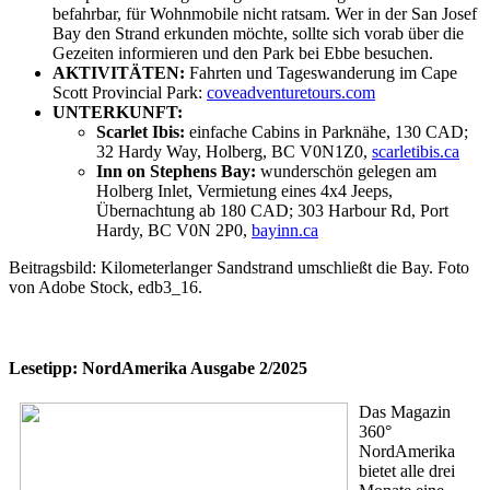
befahrbar, für Wohnmobile nicht ratsam. Wer in der San Josef
Bay den Strand erkunden möchte, sollte sich vorab über die
Gezeiten informieren und den Park bei Ebbe besuchen.
AKTIVITÄTEN:
Fahrten und Tageswanderung im Cape
Scott Provincial Park:
coveadventuretours.com
UNTERKUNFT:
Scarlet Ibis:
einfache Cabins in Parknähe, 130 CAD;
32 Hardy Way, Holberg, BC V0N1Z0,
scarletibis.ca
Inn on Stephens Bay:
wunderschön gelegen am
Holberg Inlet, Vermietung eines 4x4 Jeeps,
Übernachtung ab 180 CAD; 303 Harbour Rd, Port
Hardy, BC V0N 2P0,
bayinn.ca
Beitragsbild: Kilometerlanger Sandstrand umschließt die Bay. Foto
von Adobe Stock, edb3_16.
Lesetipp: NordAmerika Ausgabe 2/2025
Das Magazin
360°
NordAmerika
bietet alle drei