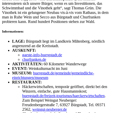
interessieren sich unsere Bürger, wenn es um Investitionen, das
Schwimmbad und die Vinothek geht“, sagt Thomas Grün. Die
Vinothek ist ein gelungener Neubau vis-à-vis vom Rathaus, in dem
man in Ruhe Wein und Secco aus Bürgstadt und Churfranken
probieren kann. Rund hundert Positionen stehen zur Wahl.
Informationen:
LAGE:
Bürgstadt liegt im Landkreis Miltenberg, nördlich
angrenzend an die Kreisstadt.
AUSKUNFT:
gaeste-info-buergstadt.de
churfranken.de
AKTIVITÄTEN:
60 Kilometer Wanderwege
EVENT:
Weinkulturnacht im Juni
MUSEUM:
buergstadt.de/gemeinde/gemeindliche-
einrichtungen/museum
RESTAURANT:
Häckerwirtschaften, temporär geöffnet, direkt bei den
Winzern, einfache, gute Hausmannskost;
buergstadt.de/freizeit-tourismus/haeckerwirtschaften
.
Zum Beispiel Weingut Neuberger:
Freudenbergerstraße 7, 63927 Bürgstadt, Tel. 09371
2562,
weingut-neuberger.de