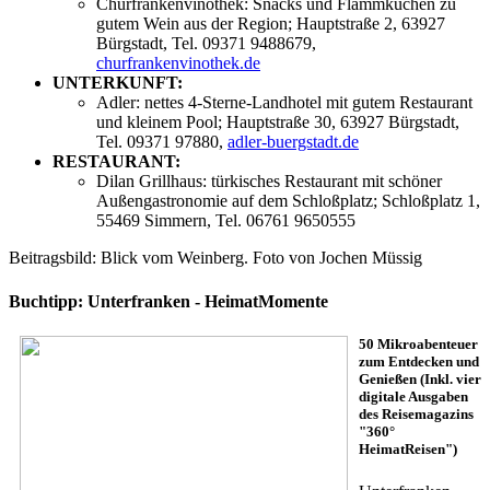
Churfrankenvinothek: Snacks und Flammkuchen zu
gutem Wein aus der Region; Hauptstraße 2, 63927
Bürgstadt, Tel. 09371 9488679,
churfrankenvinothek.de
UNTERKUNFT:
Adler: nettes 4-Sterne-Landhotel mit gutem Restaurant
und kleinem Pool; Hauptstraße 30, 63927 Bürgstadt,
Tel. 09371 97880,
adler-buergstadt.de
RESTAURANT:
Dilan Grillhaus: türkisches Restaurant mit schöner
Außengastronomie auf dem Schloßplatz; Schloßplatz 1,
55469 Simmern, Tel. 06761 9650555
Beitragsbild: Blick vom Weinberg. Foto von Jochen Müssig
Buchtipp: Unterfranken - HeimatMomente
50 Mikroabenteuer
zum Entdecken und
Genießen (Inkl. vier
digitale Ausgaben
des Reisemagazins
"360°
HeimatReisen")