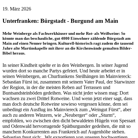
19. März 2026
Unterfranken: Bürgstadt - Burgund am Main
Mehr Weinberge als Fachwerkhäuser und mehr Rot- als Weißweine: So
könnte man das beschauliche, gut 4000 Einwohner zählende Bürgstadt am
Main auf einen Nenner bringen. Kulturell-historisch ragt zudem die tausend
Jahre alte Martinskapelle mit ihrer an die Kirchenwände gemalten Bilder-
Bibel heraus.
In seiner Kindheit spielte er in den Weinbergen. In seiner Jugend
wurden dort so manche Partys gefeiert. Und heute arbeitet er in
seinen Weinbergen, an Churfrankens Steilhängen im Mainviereck:
Sebastian Fürst ist, zusammen mit seinem Vater Paul, der Starwinzer
der Region, in der die meisten Reben auf Terrassen und
Buntsandsteinböden gedeihen. Was nicht jeder wissen mag: Dort
wachsen zu zwei Drittel Rotweine. Und wenn jetzt einer sagt, dass
man doch deutsche Rotweine sowieso vergessen könne, dem sei
unbedingt ein Ausflug ins Mainviereck zum „Weingut Fürst“, aber
auch zu anderen Winzern, wie „Neuberger“ oder „Sturm“,
empfohlen, wo zwischen den dicht bewaldeten Hügeln von Spessart
und Odenwald hervorragende Spätburgunder gedeihen, die mit so
manchem Konkurrenten aus Frankreich auf Augenhöhe stehen.
Sebastian freut sich: „Wir exportieren von unseren hochwertigen