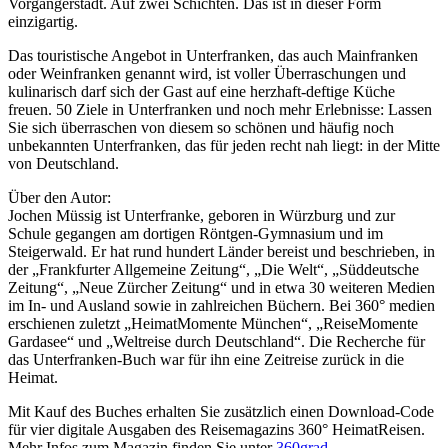
Vorgängerstadt. Auf zwei Schichten. Das ist in dieser Form
einzigartig.
Das touristische Angebot in Unterfranken, das auch Mainfranken
oder Weinfranken genannt wird, ist voller Überraschungen und
kulinarisch darf sich der Gast auf eine herzhaft-deftige Küche
freuen. 50 Ziele in Unterfranken und noch mehr Erlebnisse: Lassen
Sie sich überraschen von diesem so schönen und häufig noch
unbekannten Unterfranken, das für jeden recht nah liegt: in der Mitte
von Deutschland.
Über den Autor:
Jochen Müssig ist Unterfranke, geboren in Würzburg und zur
Schule gegangen am dortigen Röntgen-Gymnasium und im
Steigerwald. Er hat rund hundert Länder bereist und beschrieben, in
der „Frankfurter Allgemeine Zeitung“, „Die Welt“, „Süddeutsche
Zeitung“, „Neue Zürcher Zeitung“ und in etwa 30 weiteren Medien
im In- und Ausland sowie in zahlreichen Büchern. Bei 360° medien
erschienen zuletzt „HeimatMomente München“, „ReiseMomente
Gardasee“ und „Weltreise durch Deutschland“. Die Recherche für
das Unterfranken-Buch war für ihn eine Zeitreise zurück in die
Heimat.
Mit Kauf des Buches erhalten Sie zusätzlich einen Download-Code
für vier digitale Ausgaben des Reisemagazins 360° HeimatReisen.
Mehr Infos zum Magazin finden Sie unter
360grad-