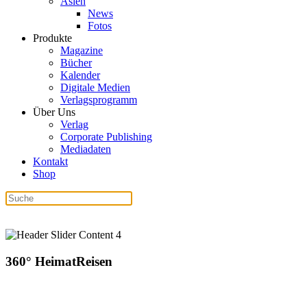
Asien
News
Fotos
Produkte
Magazine
Bücher
Kalender
Digitale Medien
Verlagsprogramm
Über Uns
Verlag
Corporate Publishing
Mediadaten
Kontakt
Shop
360° HeimatReisen
Das Magazin mit Reise- und Ausflugstipps für
Deutschland, Österreich und die Schweiz