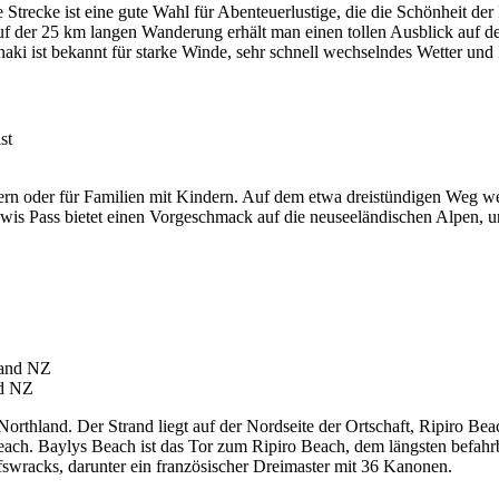
e Strecke ist eine gute Wahl für Abenteuerlustige, die die Schönheit 
f der 25 km langen Wanderung erhält man einen tollen Ausblick auf 
ki ist bekannt für starke Winde, sehr schnell wechselndes Wetter und F
ndern oder für Familien mit Kindern. Auf dem etwa dreistündigen Weg 
 Pass bietet einen Vorgeschmack auf die neuseeländischen Alpen, und
nd NZ
orthland. Der Strand liegt auf der Nordseite der Ortschaft, Ripiro Bea
 Beach. Baylys Beach ist das Tor zum Ripiro Beach, dem längsten befa
fswracks, darunter ein französischer Dreimaster mit 36 Kanonen.