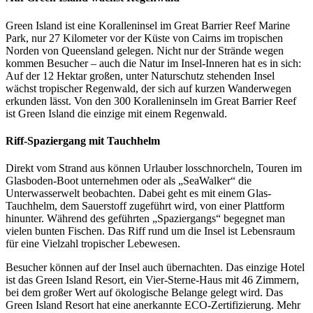
Green Island ist eine Koralleninsel im Great Barrier Reef Marine
Park, nur 27 Kilometer vor der Küste von Cairns im tropischen
Norden von Queensland gelegen. Nicht nur der Strände wegen
kommen Besucher – auch die Natur im Insel-Inneren hat es in sich:
Auf der 12 Hektar großen, unter Naturschutz stehenden Insel
wächst tropischer Regenwald, der sich auf kurzen Wanderwegen
erkunden lässt. Von den 300 Koralleninseln im Great Barrier Reef
ist Green Island die einzige mit einem Regenwald.
Riff-Spaziergang mit Tauchhelm
Direkt vom Strand aus können Urlauber losschnorcheln, Touren im
Glasboden-Boot unternehmen oder als „SeaWalker“ die
Unterwasserwelt beobachten. Dabei geht es mit einem Glas-
Tauchhelm, dem Sauerstoff zugeführt wird, von einer Plattform
hinunter. Während des geführten „Spaziergangs“ begegnet man
vielen bunten Fischen. Das Riff rund um die Insel ist Lebensraum
für eine Vielzahl tropischer Lebewesen.
Besucher können auf der Insel auch übernachten. Das einzige Hotel
ist das Green Island Resort, ein Vier-Sterne-Haus mit 46 Zimmern,
bei dem großer Wert auf ökologische Belange gelegt wird. Das
Green Island Resort hat eine anerkannte ECO-Zertifizierung. Mehr