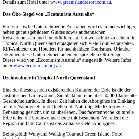
Details zum Hotel unter
www.greenislandresort.com.au
.
Das Öko-Siegel von „Ecotourism Australia“
Für touristische Unternehmen in Australien wird es immer wichtiger,
neben gut ausgebildeten Guides sowie authentischen
Reiseerlebnissen und Unterkünften, auf Umweltschutz zu achten. In
Tropical North Queensland engagieren sich viele Tour-Veranstalter,
Riff-Anbieter und Hoteliers für nachhaltigen Tourismus. Urlauber
erkennen diese Unternehmen an einem speziellen Öko-Siegel.
Dieses wird von „Ecotourism Australia“ ausgestellt. Weitere Infos
unter
www.ecotourism.org.au
.
Ureinwohner in Tropical North Queensland
Eine der ältesten, noch existierenden Kulturen der Erde ist die der
australischen Ureinwohner. Sie blickt auf eine über 50.000 Jahre alte
Geschichte zurück. In dieser Zeit haben die Aborigines im Einklang
mit der Natur gelebt und Quellen für Nahrung, Medizin sowie
Behausung gesucht, um zu überleben. Das facettenreiche kulturelle
Erbe teilen die Ureinwohner heute mit Besuchern. Vor allem die
Region rund um Cairns ist das Zuhause vieler Aborigines.
Beitragsbild: Wunyami Walking Tour auf Green Island. Foto: