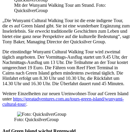
Mit der Wunyami Walking Tour am Strand. Foto:
QuicksilverGroup
„Die Wunyami Cultural Walking Tour ist die erste indigene Tour,
die es auf Green Island gibt. Sie ist eine wunderbare Ergänzung zum
Inselerlebnis. Sie erweckt traditionelle Geschichten zum Leben und
bietet eine ganz neue Perspektive auf die kulturelle Bedeutung“, sagt
Tony Baker, Managing Director der Quicksilver Group.
Die einstündige Wunyami Cultural Walking Tour wird zweimal
täglich angeboten. Der Vormittags-Ausflug startet um 9.45 Uhr, der
Nachmittags-Ausflug um 13 Uhr. Die Teilnahme an der Tour kostet
umgerechnet 19 Euro. Die Fähren vom Reef Fleet Terminal in
Cairns nach Green Island gehen mindestens zweimal täglich. Die
Hinfahrt erfolgt um 8.30 Uhr und 10.30 Uhr, die Rückfahrt um
14.30 Uhr und 16.30 Uhr. Die Überfahrt dauert rund 45 Minuten.
Weitere Einzelheiten zur neuen Ureinwohner-Tour auf Green Island
unter
https://greatadventures.com.au/tours-green-island/wunyami-
cultural-tour/
.
Foto: QuicksilverGroup
Auf Green Island wächst Regenwald