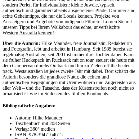
sondern Perlen für Individualisten: kleine Juwele, typisch,
authentisch und garantiert abseits ausgetretener Pfade. Darunter sind
echte Geheimtipps, die nur die Locals kennen, Projekte von
Aussteigern und Angebote von indigenen Führern. Lernen Sie mit
unseren Tipps bei Ihrem Walkabout das echte, unverfälschte
Western Australia kennen!
Über die Autorin:
Hilke Maunder, freie Journalistin, Redakteurin
und Fotografin, lebt und arbeitet in Hamburg. Seit 1985 bereist sie
regelmäßig Australien, seit 2001 ist immer ihre Tochter dabei. Kam
sie früher Huckepack im Rucksack mit on tour, steuert sie heute mit
dem Campervan durchs Outback und hin zu Zielen off the beaten
track. Westaustralien ist jedes zweite Jahr mit dabei. Dort schätzt die
Autorin besonders die grandiose Natur, die echten und
authentischen Begegnungen mit Ureinwohnern und Zugereisten aus
aller Welt – und die Tatsache, dass der Küstenstreifen noch nicht so
urbanisiert ist wie im Südosten des fünften Kontinents.
Bibliografische Angaben:
Autorin: Hilke Maunder
Taschenbuch mit 208 Seiten
Verlag: 360° medien
ISBN: 978-3947164615