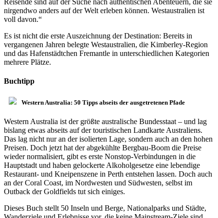
Reisende sind auf der Suche nach authentischen Abenteuern, die sie
nirgendwo anders auf der Welt erleben können. Westaustralien ist
voll davon.“
Es ist nicht die erste Auszeichnung der Destination: Bereits in
vergangenen Jahren belegte Westaustralien, die Kimberley-Region
und das Hafenstädtchen Fremantle in unterschiedlichen Kategorien
mehrere Plätze.
Buchtipp
Western Australia: 50 Tipps abseits der ausgetretenen Pfade
Western Australia ist der größte australische Bundesstaat – und lag
bislang etwas abseits auf der touristischen Landkarte Australiens.
Das lag nicht nur an der isolierten Lage, sondern auch an den hohen
Preisen. Doch jetzt hat der abgekühlte Bergbau-Boom die Preise
wieder normalisiert, gibt es erste Nonstop-Verbindungen in die
Hauptstadt und haben gelockerte Alkoholgesetze eine lebendige
Restaurant- und Kneipenszene in Perth entstehen lassen. Doch auch
an der Coral Coast, im Nordwesten und Südwesten, selbst im
Outback der Goldfields tut sich einiges.
Dieses Buch stellt 50 Inseln und Berge, Nationalparks und Städte,
Wanderziele und Erlebnisse vor, die keine Mainstream-Ziele sind,