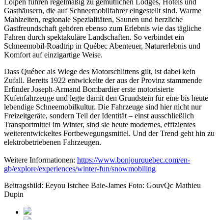
Loipen führen regelmäßig zu gemütlichen Lodges, Hotels und
Gasthäusern, die auf Schneemobilfahrer eingestellt sind. Warme
Mahlzeiten, regionale Spezialitäten, Saunen und herzliche
Gastfreundschaft gehören ebenso zum Erlebnis wie das tägliche
Fahren durch spektakuläre Landschaften. So verbindet ein
Schneemobil-Roadtrip in Québec Abenteuer, Naturerlebnis und
Komfort auf einzigartige Weise.
Dass Québec als Wiege des Motorschlittens gilt, ist dabei kein
Zufall. Bereits 1922 entwickelte der aus der Provinz stammende
Erfinder Joseph-Armand Bombardier erste motorisierte
Kufenfahrzeuge und legte damit den Grundstein für eine bis heute
lebendige Schneemobilkultur. Die Fahrzeuge sind hier nicht nur
Freizeitgeräte, sondern Teil der Identität – einst ausschließlich
Transportmittel im Winter, sind sie heute modernes, effizientes
weiterentwickeltes Fortbewegungsmittel. Und der Trend geht hin zu
elektrobetriebenen Fahrzeugen.
Weitere Informationen:
https://www.bonjourquebec.com/
en-
gb/explore/experiences/
winter-fun/snowmobiling
Beitragsbild: Eeyou Istchee Baie-James Foto: GouvQc Mathieu
Dupin