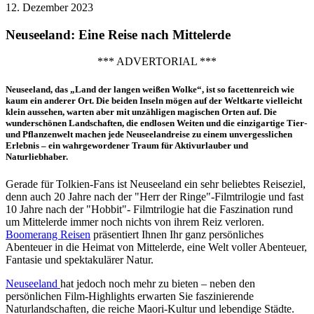
12. Dezember 2023
Neuseeland: Eine Reise nach Mittelerde
*** ADVERTORIAL ***
Neuseeland, das „Land der langen weißen Wolke“, ist so facettenreich wie
kaum ein anderer Ort. Die beiden Inseln mögen auf der Weltkarte vielleicht
klein aussehen, warten aber mit unzähligen magischen Orten auf. Die
wunderschönen Landschaften, die endlosen Weiten und die einzigartige Tier-
und Pflanzenwelt machen jede Neuseelandreise zu einem unvergesslichen
Erlebnis – ein wahrgewordener Traum für Aktivurlauber und
Naturliebhaber.
Gerade für Tolkien-Fans ist Neuseeland ein sehr beliebtes Reiseziel,
denn auch 20 Jahre nach der "Herr der Ringe"-Filmtrilogie und fast
10 Jahre nach der "Hobbit"- Filmtrilogie hat die Faszination rund
um Mittelerde immer noch nichts von ihrem Reiz verloren.
Boomerang Reisen
präsentiert Ihnen Ihr ganz persönliches
Abenteuer in die Heimat von Mittelerde, eine Welt voller Abenteuer,
Fantasie und spektakulärer Natur.
Neuseeland
hat jedoch noch mehr zu bieten – neben den
persönlichen Film-Highlights erwarten Sie faszinierende
Naturlandschaften, die reiche Maori-Kultur und lebendige Städte.