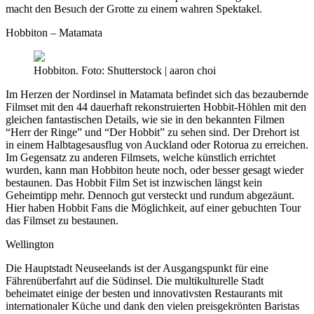
macht den Besuch der Grotte zu einem wahren Spektakel.
Hobbiton – Matamata
Hobbiton. Foto: Shutterstock | aaron choi
Im Herzen der Nordinsel in Matamata befindet sich das bezaubernde
Filmset mit den 44 dauerhaft rekonstruierten Hobbit-Höhlen mit den
gleichen fantastischen Details, wie sie in den bekannten Filmen
“Herr der Ringe” und “Der Hobbit” zu sehen sind. Der Drehort ist
in einem Halbtagesausflug von Auckland oder Rotorua zu erreichen.
Im Gegensatz zu anderen Filmsets, welche künstlich errichtet
wurden, kann man Hobbiton heute noch, oder besser gesagt wieder
bestaunen. Das Hobbit Film Set ist inzwischen längst kein
Geheimtipp mehr. Dennoch gut versteckt und rundum abgezäunt.
Hier haben Hobbit Fans die Möglichkeit, auf einer gebuchten Tour
das Filmset zu bestaunen.
Wellington
Die Hauptstadt Neuseelands ist der Ausgangspunkt für eine
Fährenüberfahrt auf die Südinsel. Die multikulturelle Stadt
beheimatet einige der besten und innovativsten Restaurants mit
internationaler Küche und dank den vielen preisgekrönten Baristas