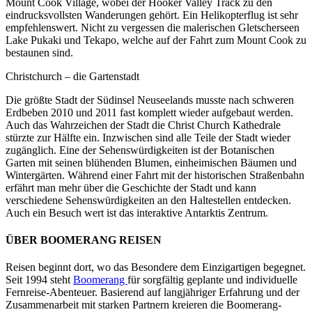
Mount Cook Village, wobei der Hooker Valley Track zu den
eindrucksvollsten Wanderungen gehört. Ein Helikopterflug ist sehr
empfehlenswert. Nicht zu vergessen die malerischen Gletscherseen
Lake Pukaki und Tekapo, welche auf der Fahrt zum Mount Cook zu
bestaunen sind.
Christchurch – die Gartenstadt
Die größte Stadt der Südinsel Neuseelands musste nach schweren
Erdbeben 2010 und 2011 fast komplett wieder aufgebaut werden.
Auch das Wahrzeichen der Stadt die Christ Church Kathedrale
stürzte zur Hälfte ein. Inzwischen sind alle Teile der Stadt wieder
zugänglich. Eine der Sehenswürdigkeiten ist der Botanischen
Garten mit seinen blühenden Blumen, einheimischen Bäumen und
Wintergärten. Während einer Fahrt mit der historischen Straßenbahn
erfährt man mehr über die Geschichte der Stadt und kann
verschiedene Sehenswürdigkeiten an den Haltestellen entdecken.
Auch ein Besuch wert ist das interaktive Antarktis Zentrum.
ÜBER BOOMERANG REISEN
Reisen beginnt dort, wo das Besondere dem Einzigartigen begegnet.
Seit 1994 steht
Boomerang
für sorgfältig geplante und individuelle
Fernreise-Abenteuer. Basierend auf langjähriger Erfahrung und der
Zusammenarbeit mit starken Partnern kreieren die Boomerang-