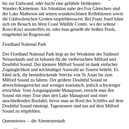
bis zur Endwand, oder bucht eine geführte Helikopter-
Wander-/Klettertour. Als Attraktion nahe des Fox Gletschers sind
der Lake Matheson mit seinen wunderschönen Reflektionen sowie
die Glühwürmchen Grotten empfehlenswert. Bei Franz Josef lohnt
sich ein Besuch im West Coast Wildlife Centre, wo der seltene
Rowi-Kiwi anzutreffen ist, oder man genießt die heißen Pools,
eingebettet im Regenwald.
Fiordland National Park
Der Fiordland National Park liegt an der Westküste der Südinsel
Neuseelands und ist bekannt für die vielbesuchten Milford und
Doubtful Sound. Der kleinere Milford Sound ist dank einfacher
Zugänglichkeit und reichhaltiger Auswahl an Touren beliebt. Es
lohnt sich, die beeindruckende Strecke von Te Anau bis zum
Milford Sound zu fahren. Der größere Doubtful Sound ist
abwechslungsreicher und weniger touristisch, jedoch schwieriger
erreichbar. Vom Ausgangspunkt Manapouri, erreicht man den
Sound mit einer Tour über den Lake Manapouri und einer
anschließenden Busfahrt, bevor man an Bord des Schiffes auf dem
Doubtful Sound einsteigt. Tagestouren sind nur auf dem Milford
Sound zu empfehlen.
Queenstown – die Abenteuerstadt