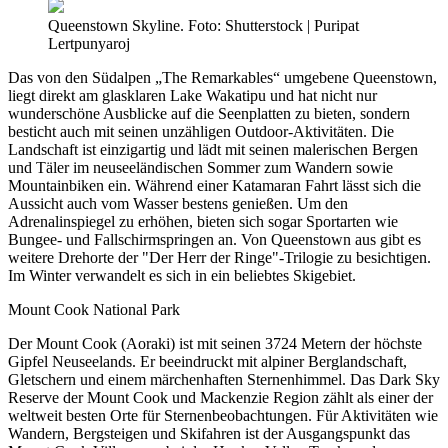
Queenstown Skyline. Foto: Shutterstock | Puripat
Lertpunyaroj
Das von den Südalpen „The Remarkables“ umgebene Queenstown,
liegt direkt am glasklaren Lake Wakatipu und hat nicht nur
wunderschöne Ausblicke auf die Seenplatten zu bieten, sondern
besticht auch mit seinen unzähligen Outdoor-Aktivitäten. Die
Landschaft ist einzigartig und lädt mit seinen malerischen Bergen
und Täler im neuseeländischen Sommer zum Wandern sowie
Mountainbiken ein. Während einer Katamaran Fahrt lässt sich die
Aussicht auch vom Wasser bestens genießen. Um den
Adrenalinspiegel zu erhöhen, bieten sich sogar Sportarten wie
Bungee- und Fallschirmspringen an. Von Queenstown aus gibt es
weitere Drehorte der "Der Herr der Ringe"-Trilogie zu besichtigen.
Im Winter verwandelt es sich in ein beliebtes Skigebiet.
Mount Cook National Park
Der Mount Cook (Aoraki) ist mit seinen 3724 Metern der höchste
Gipfel Neuseelands. Er beeindruckt mit alpiner Berglandschaft,
Gletschern und einem märchenhaften Sternenhimmel. Das Dark Sky
Reserve der Mount Cook und Mackenzie Region zählt als einer der
weltweit besten Orte für Sternenbeobachtungen. Für Aktivitäten wie
Wandern, Bergsteigen und Skifahren ist der Ausgangspunkt das