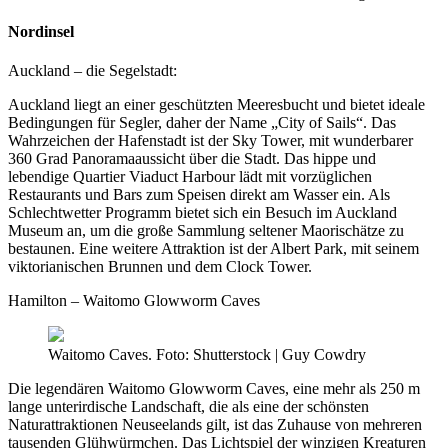
Nordinsel
Auckland – die Segelstadt:
Auckland liegt an einer geschützten Meeresbucht und bietet ideale
Bedingungen für Segler, daher der Name „City of Sails“. Das
Wahrzeichen der Hafenstadt ist der Sky Tower, mit wunderbarer
360 Grad Panoramaaussicht über die Stadt. Das hippe und
lebendige Quartier Viaduct Harbour lädt mit vorzüglichen
Restaurants und Bars zum Speisen direkt am Wasser ein. Als
Schlechtwetter Programm bietet sich ein Besuch im Auckland
Museum an, um die große Sammlung seltener Maorischätze zu
bestaunen. Eine weitere Attraktion ist der Albert Park, mit seinem
viktorianischen Brunnen und dem Clock Tower.
Hamilton – Waitomo Glowworm Caves
Waitomo Caves. Foto: Shutterstock | Guy Cowdry
Die legendären Waitomo Glowworm Caves, eine mehr als 250 m
lange unterirdische Landschaft, die als eine der schönsten
Naturattraktionen Neuseelands gilt, ist das Zuhause von mehreren
tausenden Glühwürmchen. Das Lichtspiel der winzigen Kreaturen