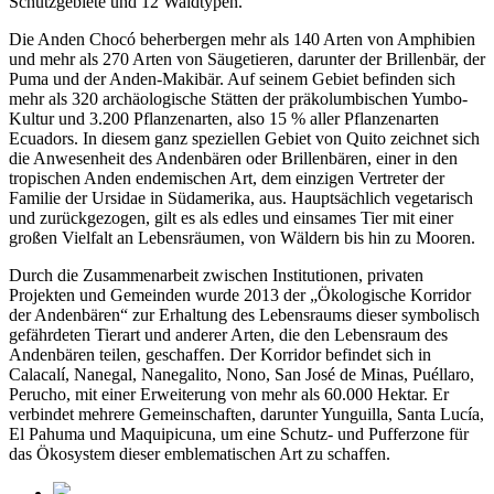
Schutzgebiete und 12 Waldtypen.
Die Anden Chocó beherbergen mehr als 140 Arten von Amphibien
und mehr als 270 Arten von Säugetieren, darunter der Brillenbär, der
Puma und der Anden-Makibär. Auf seinem Gebiet befinden sich
mehr als 320 archäologische Stätten der präkolumbischen Yumbo-
Kultur und 3.200 Pflanzenarten, also 15 % aller Pflanzenarten
Ecuadors. In diesem ganz speziellen Gebiet von Quito zeichnet sich
die Anwesenheit des Andenbären oder Brillenbären, einer in den
tropischen Anden endemischen Art, dem einzigen Vertreter der
Familie der Ursidae in Südamerika, aus. Hauptsächlich vegetarisch
und zurückgezogen, gilt es als edles und einsames Tier mit einer
großen Vielfalt an Lebensräumen, von Wäldern bis hin zu Mooren.
Durch die Zusammenarbeit zwischen Institutionen, privaten
Projekten und Gemeinden wurde 2013 der „Ökologische Korridor
der Andenbären“ zur Erhaltung des Lebensraums dieser symbolisch
gefährdeten Tierart und anderer Arten, die den Lebensraum des
Andenbären teilen, geschaffen. Der Korridor befindet sich in
Calacalí, Nanegal, Nanegalito, Nono, San José de Minas, Puéllaro,
Perucho, mit einer Erweiterung von mehr als 60.000 Hektar. Er
verbindet mehrere Gemeinschaften, darunter Yunguilla, Santa Lucía,
El Pahuma und Maquipicuna, um eine Schutz- und Pufferzone für
das Ökosystem dieser emblematischen Art zu schaffen.