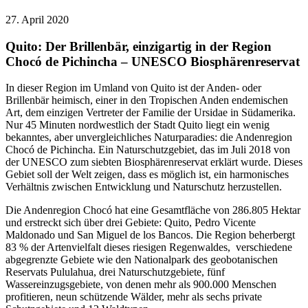
27. April 2020
Quito: Der Brillenbär, einzigartig in der Region
Chocó de Pichincha – UNESCO Biosphärenreservat
In dieser Region im Umland von Quito ist der Anden- oder
Brillenbär heimisch, einer in den Tropischen Anden endemischen
Art, dem einzigen Vertreter der Familie der Ursidae in Südamerika.
Nur 45 Minuten nordwestlich der Stadt Quito liegt ein wenig
bekanntes, aber unvergleichliches Naturparadies: die Andenregion
Chocó de Pichincha. Ein Naturschutzgebiet, das im Juli 2018 von
der UNESCO zum siebten Biosphärenreservat erklärt wurde. Dieses
Gebiet soll der Welt zeigen, dass es möglich ist, ein harmonisches
Verhältnis zwischen Entwicklung und Naturschutz herzustellen.
Die Andenregion Chocó hat eine Gesamtfläche von 286.805 Hektar
und erstreckt sich über drei Gebiete: Quito, Pedro Vicente
Maldonado und San Miguel de los Bancos. Die Region beherbergt
83 % der Artenvielfalt dieses riesigen Regenwaldes, verschiedene
abgegrenzte Gebiete wie den Nationalpark des geobotanischen
Reservats Pululahua, drei Naturschutzgebiete, fünf
Wassereinzugsgebiete, von denen mehr als 900.000 Menschen
profitieren, neun schützende Wälder, mehr als sechs private